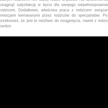
osiągnąć satysfakcję w byciu dla swojego niepełnosprawn
rodzicem. Dodatkowo, właściwa praca z rodzicem związana
emocjami kierowanymi przez rodziców do specjalistów. Po
przekonani, że jest to możliwe do osiągnięcia, nawet z rodzi
bardzo tr