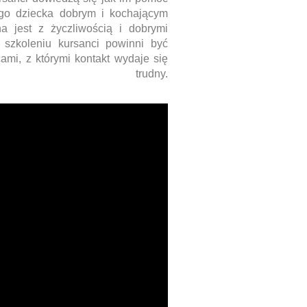
ego dziecka dobrym i kochającym
 jest z życzliwością i dobrymi
 szkoleniu kursanci powinni być
cami, z którymi kontakt wydaje się
udny.