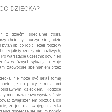
GO DZIECKA?
h z dziećmi specjalnej troski,
rzy chcieliby nauczyć się „radzić
ytań np. co robić, jeżeli rodzic w
 specjalisty rzeczy niemożliwych,
e. Po warsztacie uczestnik powinien
zniów w różnych sytuacjach. Moje
ami zaowocuje spełnianiem przez
dziecka, nie może być jakąś formą
ompetencje do pracy z rodzicami
nosprawnym dzieckiem. Rodzice
, aby móc prawidłowo wywiązać się
wocować zwiększeniem poczucia ich
ucie, że jest dla swojego dziecka
ursanci dowiedzą się jak im pomóc