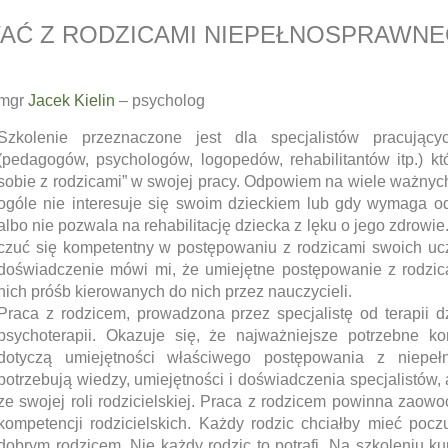
AĆ Z RODZICAMI NIEPEŁNOSPRAWNE
mgr
Jacek Kielin
– psycholog
Szkolenie przeznaczone jest dla specjalistów pracującyc
(pedagogów, psychologów, logopedów, rehabilitantów itp.) któ
sobie z rodzicami” w swojej pracy. Odpowiem na wiele ważnych p
ogóle nie interesuje się swoim dzieckiem lub gdy wymaga od
albo nie pozwala na rehabilitację dziecka z lęku o jego zdrowi
czuć się kompetentny w postępowaniu z rodzicami swoich uc
doświadczenie mówi mi, że umiejętne postępowanie z rodzic
nich próśb kierowanych do nich przez nauczycieli.
Praca z rodzicem, prowadzona przez specjalistę od terapii 
psychoterapii. Okazuje się, że najważniejsze potrzebne k
dotyczą umiejętności właściwego postępowania z niepeł
potrzebują wiedzy, umiejętności i doświadczenia specjalistów
ze swojej roli rodzicielskiej. Praca z rodzicem powinna zao
kompetencji rodzicielskich. Każdy rodzic chciałby mieć pocz
dobrym rodzicem. Nie każdy rodzic to potrafi. Na szkoleniu k