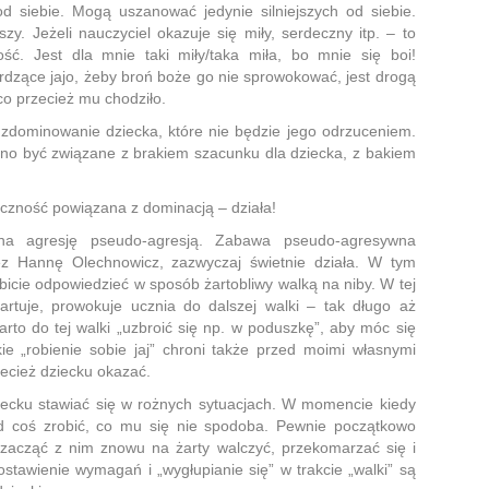
d siebie. Mogą uszanować jedynie silniejszych od siebie.
szy. Jeżeli nauczyciel okazuje się miły, serdeczny itp. – to
ść. Jest dla mnie taki miły/taka miła, bo mnie się boi!
dzące jajo, żeby broń boże go nie sprowokować, jest drogą
co przecież mu chodziło.
e zdominowanie dziecka, które nie będzie jego odrzuceniem.
inno być związane z brakiem szacunku dla dziecka, z bakiem
czność powiązana z dominacją – działa!
na agresję pseudo-agresją. Zabawa pseudo-agresywna
ez Hannę Olechnowicz, zazwyczaj świetnie działa. W tym
icie odpowiedzieć w sposób żartobliwy walką na niby. W tej
żartuje, prowokuje ucznia do dalszej walki – tak długo aż
rto do tej walki „uzbroić się np. w poduszkę”, aby móc się
ie „robienie sobie jaj” chroni także przed moimi własnymi
zecież dziecku okazać.
ecku stawiać się w rożnych sytuacjach. W momencie kiedy
d coś zrobić, co mu się nie spodoba. Pewnie początkowo
acząć z nim znowu na żarty walczyć, przekomarzać się i
stawienie wymagań i „wygłupianie się” w trakcie „walki” są