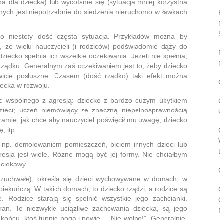
a dla dziecka) lub wycofanie się (sytuacja mniej korzystna
anych jest niepotrzebnie do siedzenia nieruchomo w ławkach
to niestety dość częsta sytuacja. Przykładów można by
 że wielu nauczycieli (i rodziców) podświadomie dąży do
ecko spełnia ich wszelkie oczekiwania. Jeżeli nie spełnia,
orządku. Generalnym zaś oczekiwaniem jest to, żeby dziecko
wicie posłuszne. Czasem (dość rzadko) taki efekt można
iecka w rozwoju.
c wspólnego z agresją: dziecko z bardzo dużym ubytkiem
 dzieci; uczeń niemówiący ze znaczną niepełnosprawnością
 ramie, jak chce aby nauczyciel poświęcił mu uwagę, dziecko
, itp.
np. demolowaniem pomieszczeń, biciem innych dzieci lub
gresja jest wiele. Różne mogą być jej formy. Nie chciałbym
 ciekawy.
 zuchwałe), określa się dzieci wychowywane w domach, w
iekuńczą. W takich domach, to dziecko rządzi, a rodzice są
 Rodzice starają się spełnić wszystkie jego zachcianki.
yran. Te niezwykle uciążliwe zachowania dziecka, są jego
ońcu, ktoś tupnie nogą i powie – „Nie wolno!”. Generalnie,