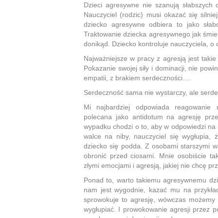
Dzieci agresywne nie szanują słabszych o
Nauczyciel (rodzic) musi okazać się silniej
dziecko agresywne odbiera to jako słabo
Traktowanie dziecka agresywnego jak śmier
donikąd. Dziecko kontroluje nauczyciela, o 
Najważniejsze w pracy z agresją jest taki
Pokazanie swojej siły i dominacji, nie pow
empatii, z brakiem serdeczności….
Serdeczność sama nie wystarczy, ale serde
Mi najbardziej odpowiada reagowanie 
polecana jako antidotum na agresję prz
wypadku chodzi o to, aby w odpowiedzi na b
walce na niby, nauczyciel się wygłupia, 
dziecko się podda. Z osobami starszymi wa
obronić przed ciosami. Mnie osobiście tak
złymi emocjami i agresją, jakiej nie chcę pr
Ponad to, warto takiemu agresywnemu dzi
nam jest wygodnie, kazać mu na przykła
sprowokuje to agresję, wówczas możemy z
wygłupiać. I prowokowanie agresji przez po