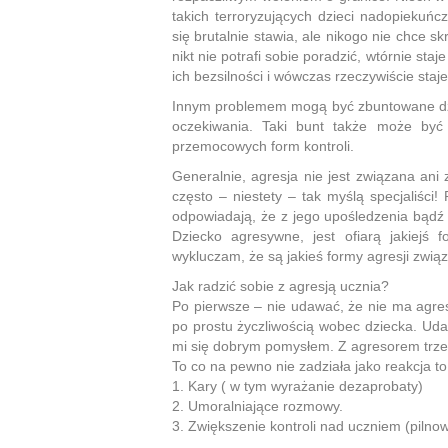
takich terroryzujących dzieci nadopiekuń
się brutalnie stawia, ale nikogo nie chce 
nikt nie potrafi sobie poradzić, wtórnie sta
ich bezsilności i wówczas rzeczywiście staje
Innym problemem mogą być zbuntowane dziec
oczekiwania. Taki bunt także może być 
przemocowych form kontroli.
Generalnie, agresja nie jest związana ani
często – niestety – tak myślą specjaliści
odpowiadają, że z jego upośledzenia bądź 
Dziecko agresywne, jest ofiarą jakiejś
wykluczam, że są jakieś formy agresji zwią
Jak radzić sobie z agresją ucznia?
Po pierwsze – nie udawać, że nie ma agres
po prostu życzliwością wobec dziecka. Uda
mi się dobrym pomysłem. Z agresorem trze
To co na pewno nie zadziała jako reakcja to
1. Kary ( w tym wyrażanie dezaprobaty)
2. Umoralniające rozmowy.
3. Zwiększenie kontroli nad uczniem (pilno