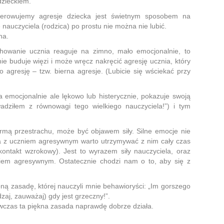
zieckiem.
erowujemy agresje dziecka jest świetnym sposobem na
nauczyciela (rodzica) po prostu nie można nie lubić.
na.
chowanie ucznia reaguje na zimno, mało emocjonalnie, to
ie buduje więzi i może wręcz nakręcić agresję ucznia, który
 agresję – tzw. bierna agresje. (Lubicie się wściekać przy
a emocjonalnie ale lękowo lub histerycznie, pokazuje swoją
wadziłem z równowagi tego wielkiego nauczyciela!”) i tym
ormą przestrachu, może być objawem siły. Silne emocje nie
a z uczniem agresywnym warto utrzymywać z nim cały czas
ntakt wzrokowy). Jest to wyrazem siły nauczyciela, oraz
iem agresywnym. Ostatecznie chodzi nam o to, aby się z
ną zasadę, której nauczyli mnie behawioryści: „Im gorszego
zaj, zauważaj) gdy jest grzeczny!”.
wczas ta piękna zasada naprawdę dobrze działa.