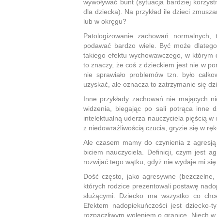
wywoływać bunt (sytuacja bardziej korzystn
dla dziecka). Na przykład ile dzieci zmusz
lub w okręgu?
Patologizowanie zachowań normalnych, 
podawać bardzo wiele. Być może dlatego,
takiego efektu wychowawczego, w którym dzi
to znaczy, że coś z dzieckiem jest nie w p
nie sprawiało problemów tzn. było całko
uzyskać, ale oznacza to zatrzymanie się dz
Inne przykłady zachowań nie mających ni
widzenia, biegając po sali potrąca inne
intelektualną uderza nauczyciela pięścią w
z niedowrażliwością czucia, gryzie się w rękę
Ale czasem mamy do czynienia z agresją 
biciem nauczyciela. Definicji, czym jest a
rozwijać tego wątku, gdyż nie wydaje mi się
Dość często, jako agresywne (bezczelne,
których rodzice prezentowali postawę nadop
służącymi. Dziecko ma wszystko co chce.
Efektem nadopiekuńczości jest dziecko-t
rozpaczliwym woleniem o granice. Niech w k