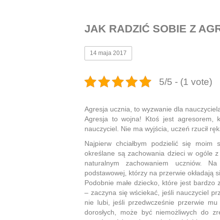
JAK RADZIĆ SOBIE Z A
14 maja 2017
5/5 - (1 vote)
Agresja ucznia, to wyzwanie dla nauczyciel
Agresja to wojna! Ktoś jest agresorem, k
nauczyciel. Nie ma wyjścia, uczeń rzucił rę
Najpierw chciałbym podzielić się moim 
określane są zachowania dzieci w ogóle 
naturalnym zachowaniem uczniów. Na p
podstawowej, którzy na przerwie okładają s
Podobnie małe dziecko, które jest bardzo
– zaczyna się wściekać, jeśli nauczyciel p
nie lubi, jeśli przedwcześnie przerwie 
dorosłych, może być niemożliwych do zre