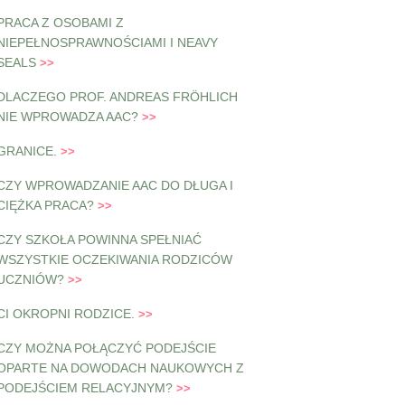
PRACA Z OSOBAMI Z
NIEPEŁNOSPRAWNOŚCIAMI I NEAVY
SEALS
DLACZEGO PROF. ANDREAS FRÖHLICH
NIE WPROWADZA AAC?
GRANICE.
CZY WPROWADZANIE AAC DO DŁUGA I
CIĘŻKA PRACA?
CZY SZKOŁA POWINNA SPEŁNIAĆ
WSZYSTKIE OCZEKIWANIA RODZICÓW
UCZNIÓW?
CI OKROPNI RODZICE.
CZY MOŻNA POŁĄCZYĆ PODEJŚCIE
OPARTE NA DOWODACH NAUKOWYCH Z
PODEJŚCIEM RELACYJNYM?