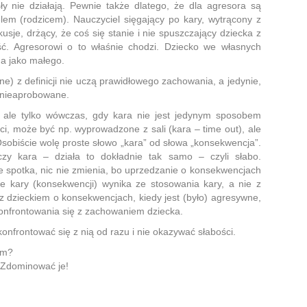
 nie działają. Pewnie także dlatego, że dla agresora są
em (rodzicem). Nauczyciel sięgający po kary, wytrącony z
je, drżący, że coś się stanie i nie spuszczający dziecka z
ć. Agresorowi o to właśnie chodzi. Dziecko we własnych
ga jako małego.
e) z definicji nie uczą prawidłowego zachowania, a jedynie,
e nieaprobowane.
, ale tylko wówczas, gdy kara nie jest jedynym sposobem
eci, może być np. wyprowadzone z sali (kara – time out), ale
 Osobiście wolę proste słowo „kara” od słowa „konsekwencja”.
zy kara – działa to dokładnie tak samo – czyli słabo.
e spotka, nic nie zmienia, bo uprzedzanie o konsekwencjach
e kary (konsekwencji) wynika ze stosowania kary, a nie z
 dzieckiem o konsekwencjach, kiedy jest (było) agresywne,
skonfrontowania się z zachowaniem dziecka.
konfrontować się z nią od razu i nie okazywać słabości.
ym?
 Zdominować je!