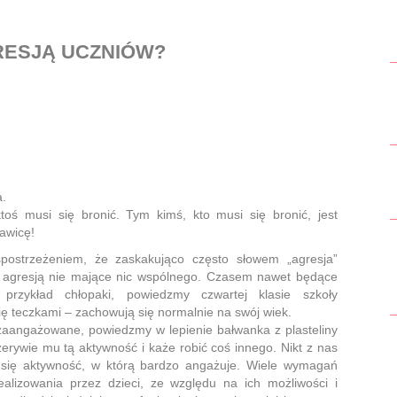
GRESJĄ UCZNIÓW?
a.
toś musi się bronić. Tym kimś, kto musi się bronić, jest
kawicę!
spostrzeżeniem, że zaskakująco często słowem „agresja”
z agresją nie mające nic wspólnego. Czasem nawet będące
rzykład chłopaki, powiedzmy czwartej klasie szkoły
ię teczkami – zachowują się normalnie na swój wiek.
 zaangażowane, powiedzmy w lepienie bałwanka z plasteliny
rzerywie mu tą aktywność i każe robić coś innego. Nikt z nas
mu się aktywność, w którą bardzo angażuje. Wiele wymagań
alizowania przez dzieci, ze względu na ich możliwości i