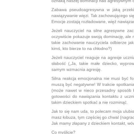
oznaką naszej dominacji nad agresywnym d
Zabawa pseudoagresywna w jaką przeki
nawiązywanie więzi. Tak zachowującego się 
Emocje zostają rozładowane, więź nawiąza
Jeżeli nauczyciel na silne agresywne za
oczywiście pokazuje swoją dominację, ale n
takie zachowanie nauczyciela odbierze jako
kimś, kto bierze to na chłodno?)
Jeżeli nauczyciel reaguje na agresje uczni
słabość („Ja, takie małe dziecko, wypro
samym wzmacnia agresję.
Silna reakcja emocjonalna nie musi być f
muszą być negatywne! W trakcie spotkani
(może nawet w nieco przesadny sposób ko
gotowości do nawiązania kontaktu z uczn
takim dzieckiem spotkać a nie rozminąć.
Jak to się nam uda, to polecam moja ulubio
masz łobuza, tym częściej go chwal (nagrad
Jak mamy złapany z dzieckiem kontakt, wó
Co myślicie?