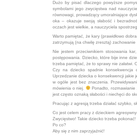
Dużo by pisać dlaczego powyższe pomysły
symbolami jego zwycięstwa nad nauczyciel
równowagi, prowadzący umoralniające dyskus
oka – okazuje swoją słabość i bezradnoś
oczach jest wielkie, a nauczyciela spostrze
Warto pamiętać, że kary (prawidłowo dobran
zatrzymują (na chwilę zresztą) zachowani
Nie jestem przeciwnikiem stosowania kar
postępowania. Dziecko, które bije inne dzi
trzeba pamiętać, że to sprawy nie załatwi.
Czy na dziecko spadnie konsekwencja c
Uprzedzanie dziecka o konsekwencji jakie j
w ogóle jest bez znaczenia. Przewidywani
mówienia o niej.
Ponadto, rozmawianie z
jest często oznaką słabości i niechęci do 
Pracując z agresją trzeba działać szybko, s
Co jest celem pracy z dzieckiem agresywn
Zwycięstwo! Takie dziecko trzeba pokonać!
Po co?
Aby się z nim zaprzyjaźnić!