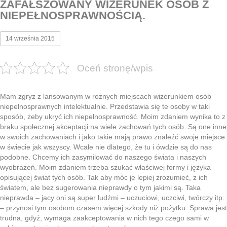
ZAFAŁSZOWANY WIZERUNEK OSÓB Z
NIEPEŁNOSPRAWNOŚCIĄ.
14 września 2015
Oceń stronę/wpis
Mam zgryz z lansowanym w rożnych miejscach wizerunkiem osób
niepełnosprawnych intelektualnie. Przedstawia się te osoby w taki
sposób, żeby ukryć ich niepełnosprawność. Moim zdaniem wynika to z
braku społecznej akceptacji na wiele zachowań tych osób. Są one inne
w swoich zachowaniach i jako takie mają prawo znaleźć swoje miejsce
w świecie jak wszyscy. Wcale nie dlatego, że tu i ówdzie są do nas
podobne. Chcemy ich zasymilować do naszego świata i naszych
wyobrażeń. Moim zdaniem trzeba szukać właściwej formy i języka
opisującej świat tych osób. Tak aby móc je lepiej zrozumieć, z ich
światem, ale bez sugerowania nieprawdy o tym jakimi są. Taka
nieprawda – jacy oni są super ludźmi – uczuciowi, uczciwi, twórczy itp.
– przynosi tym osobom czasem więcej szkody niż pożytku. Sprawa jest
trudna, gdyż, wymaga zaakceptowania w nich tego czego sami w