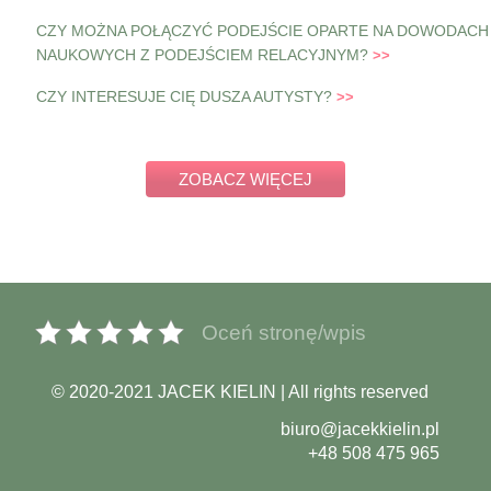
CZY MOŻNA POŁĄCZYĆ PODEJŚCIE OPARTE NA DOWODACH
NAUKOWYCH Z PODEJŚCIEM RELACYJNYM?
CZY INTERESUJE CIĘ DUSZA AUTYSTY?
ZOBACZ WIĘCEJ
Oceń stronę/wpis
© 2020-2021 JACEK KIELIN | All rights reserved
biuro@jacekkielin.pl
+48 508 475 965