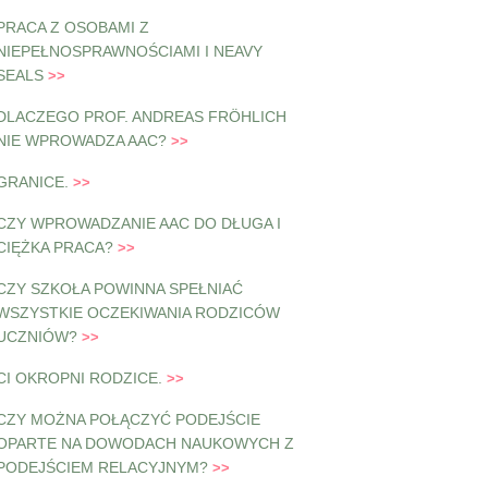
PRACA Z OSOBAMI Z
NIEPEŁNOSPRAWNOŚCIAMI I NEAVY
SEALS
DLACZEGO PROF. ANDREAS FRÖHLICH
NIE WPROWADZA AAC?
GRANICE.
CZY WPROWADZANIE AAC DO DŁUGA I
CIĘŻKA PRACA?
CZY SZKOŁA POWINNA SPEŁNIAĆ
WSZYSTKIE OCZEKIWANIA RODZICÓW
UCZNIÓW?
CI OKROPNI RODZICE.
CZY MOŻNA POŁĄCZYĆ PODEJŚCIE
OPARTE NA DOWODACH NAUKOWYCH Z
PODEJŚCIEM RELACYJNYM?